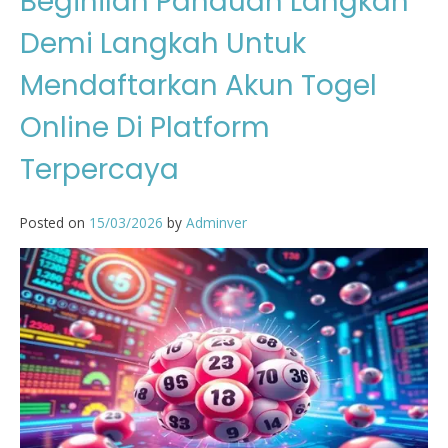
Beginilah Panduan Langkah
Demi Langkah Untuk
Mendaftarkan Akun Togel
Online Di Platform
Terpercaya
Posted on
15/03/2026
by
Adminver